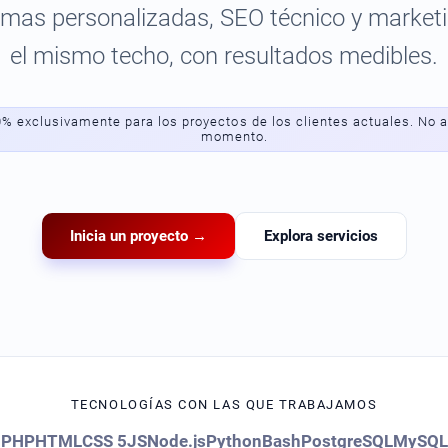
rmas personalizadas, SEO técnico y marketi
el mismo techo, con resultados medibles.
0% exclusivamente para los proyectos de los clientes actuales. No 
momento.
Inicia un proyecto →
Explora servicios
TECNOLOGÍAS CON LAS QUE TRABAJAMOS
PHP
HTML
CSS 5
JS
Node.js
Python
Bash
PostgreSQL
MySQL