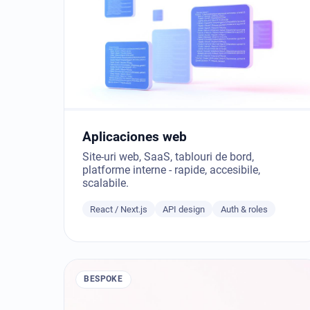
Aplicaciones web
Site-uri web, SaaS, tablouri de bord,
platforme interne - rapide, accesibile,
scalabile.
React / Next.js
API design
Auth & roles
BESPOKE