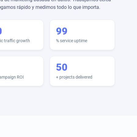
tregamos rápido y medimos todo lo que importa.
0
99
c traffic growth
% service uptime
50
campaign ROI
+ projects delivered