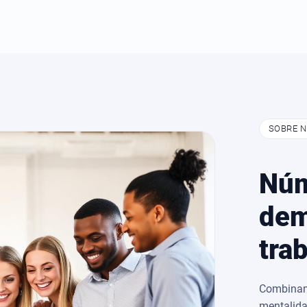
SOBRE 
Núm
dem
tra
Combinamo
mentalida