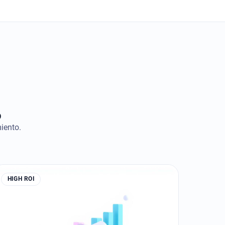
o
iento.
HIGH ROI