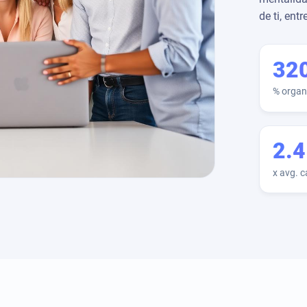
de ti, en
32
% organi
2.4
x avg. 