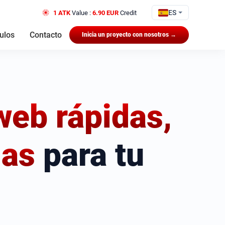
ES
1 ATK
Value :
6.90 EUR
Credit
culos
Contacto
Inicia un proyecto con nosotros →
web rápidas,
das
para tu