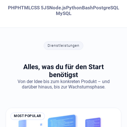
PHP
HTML
CSS 5
JS
Node.js
Python
Bash
PostgreSQL
MySQL
Dienstleistungen
Alles, was du für den Start
benötigst
Von der Idee bis zum konkreten Produkt – und
darüber hinaus, bis zur Wachstumsphase.
MOST POPULAR