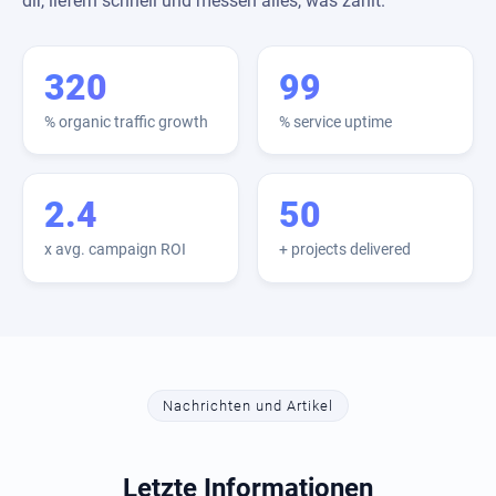
dir, liefern schnell und messen alles, was zählt.
320
99
% organic traffic growth
% service uptime
2.4
50
x avg. campaign ROI
+ projects delivered
Nachrichten und Artikel
Letzte Informationen